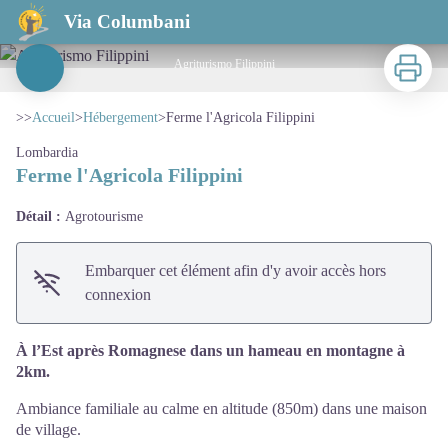
Ferme l'Agricola Filippini
Via Columbani
Imprimer
Agriturismo Filippini
Voir l'image en plein écran
>>
Accueil
>
Hébergement
>
Ferme l'Agricola Filippini
Lombardia
Ferme l'Agricola Filippini
Détail :
Agrotourisme
Embarquer cet élément afin d'y avoir accès hors
connexion
À l’Est après Romagnese dans un hameau en montagne à
2km.
Ambiance familiale au calme en altitude (850m) dans une maison
de village.