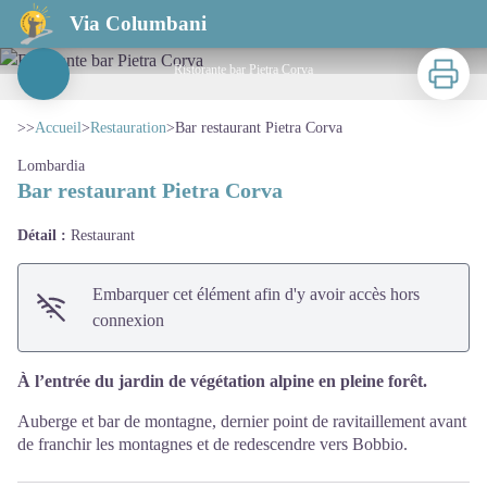
Bar restaurant Pietra Corva
Via Columbani
Imprimer
Ristorante bar Pietra Corva
Voir l'image en plein écran
>>
Accueil
>
Restauration
>
Bar restaurant Pietra Corva
Lombardia
Bar restaurant Pietra Corva
Détail :
Restaurant
Embarquer cet élément afin d'y avoir accès hors
connexion
À l’entrée du jardin de végétation alpine en pleine forêt.
Auberge et bar de montagne, dernier point de ravitaillement avant
de franchir les montagnes et de redescendre vers Bobbio.