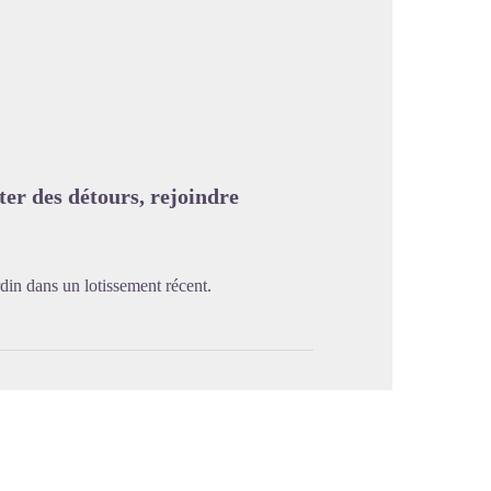
image en plein écran
ter des détours, rejoindre
in dans un lotissement récent.