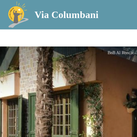
Via Columbani
BnB Al Ron