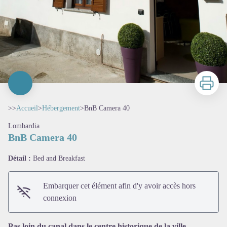
Imprimer
>>
Accueil
>
Hébergement
>
BnB Camera 40
Lombardia
BnB Camera 40
Détail :
Bed and Breakfast
Embarquer cet élément afin d'y avoir accès hors
connexion
Pas loin du canal dans le centre historique de la ville.