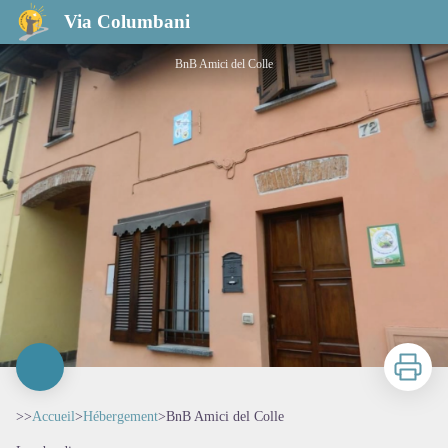
BnB Amici del Colle
Via Columbani
BnB Amici del Colle
Imprimer
>>
Accueil
>
Hébergement
>
BnB Amici del Colle