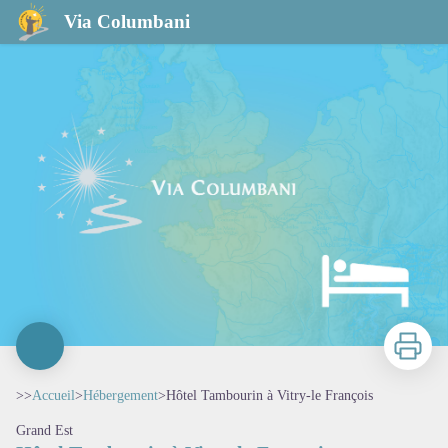
Hôtel Tambourin à Vitry-le François
Via Columbani
Imprimer
>>
Accueil
>
Hébergement
>
Hôtel Tambourin à Vitry-le François
Grand Est