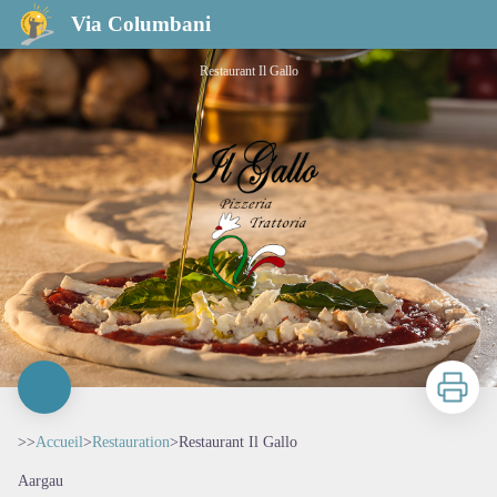
Restaurant Il Gallo
Via Columbani
Restaurant Il Gallo
Imprimer
>>
Accueil
>
Restauration
>
Restaurant Il Gallo
Aargau