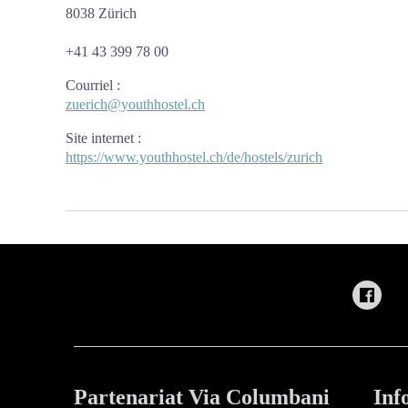
8038 Zürich
+41 43 399 78 00
Courriel
:
zuerich@youthhostel.ch
Site internet
:
https://www.youthhostel.ch/de/hostels/zurich
Partenariat Via Columbani
Inf