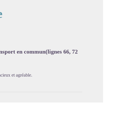
e
image en plein écran
ransport en commun(lignes 66, 72
ieux et agréable.