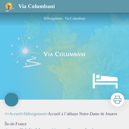
Accueil à l’abbaye Notre-Dame de Jouarre
Via Columbani
Hébergement - Via Columbani
Imprimer
>>
Accueil
>
Hébergement
>
Accueil à l’abbaye Notre-Dame de Jouarre
Île-de-France