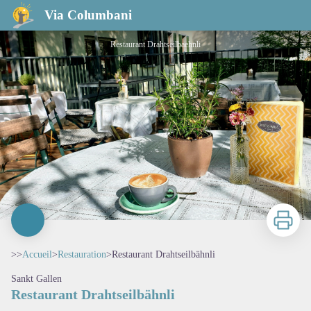
Restaurant Drahtseilbähnli
Via Columbani
Restaurant Drahtseilbaehnli
Imprimer
>>
Accueil
>
Restauration
>
Restaurant Drahtseilbähnli
Sankt Gallen
Restaurant Drahtseilbähnli