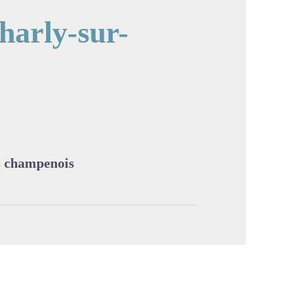
harly-sur-
image en plein écran
rs champenois