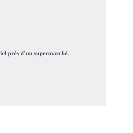
image en plein écran
ntiel près d’un supermarché.