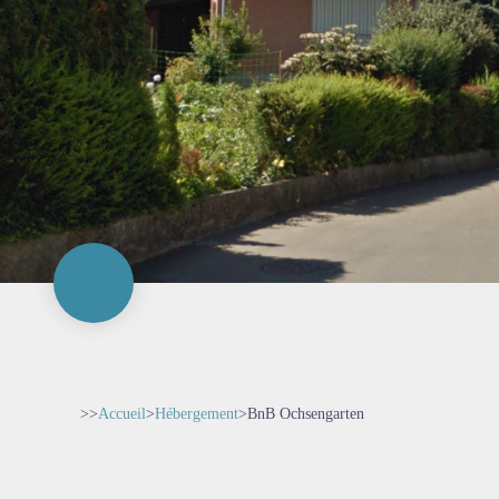
>>
Accueil
>
Hébergement
>
BnB Ochsengarten