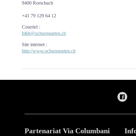
9400 Rorschach
+41 79 129 64 12
Courriel
:
b&b@ochsengarten.ch
Site internet
:
http://www.ochsengarten.ch
Partenariat Via Columbani
Inf