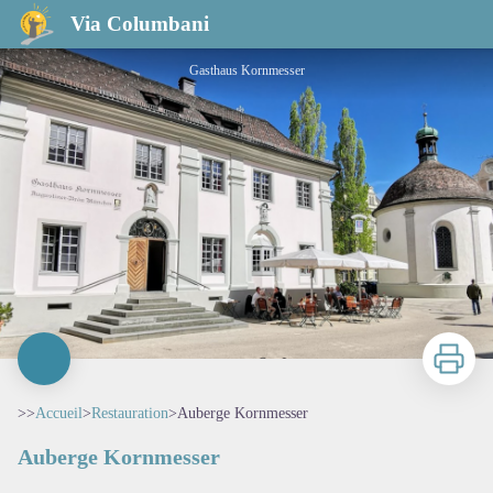
Auberge Kornmesser
Via Columbani
Gasthaus Kornmesser
Imprimer
>>
Accueil
>
Restauration
>
Auberge Kornmesser
Auberge Kornmesser