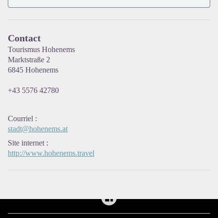
Contact
Tourismus Hohenems
Voir l'image en plein écran
Marktstraße 2
6845 Hohenems
+43 5576 42780
Courriel
:
stadt@hohenems.at
Site internet
:
http://www.hohenems.travel