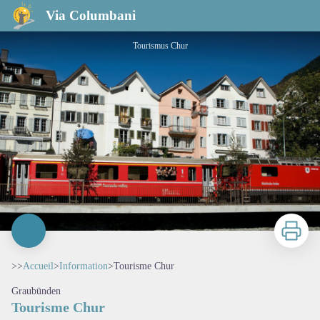
Tourisme Chur
Via Columbani
Tourismus Chur
Imprimer
>>
Accueil
>
Information
>
Tourisme Chur
Graubünden
Tourisme Chur