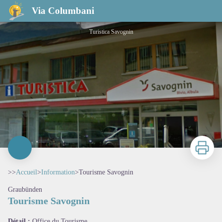
Tourisme Savognin
Via Columbani
Turistica Savognin
Imprimer
>>
Accueil
>
Information
>
Tourisme Savognin
Graubünden
Tourisme Savognin
Voir l'image en plein écran
Détail :
Office du Tourisme