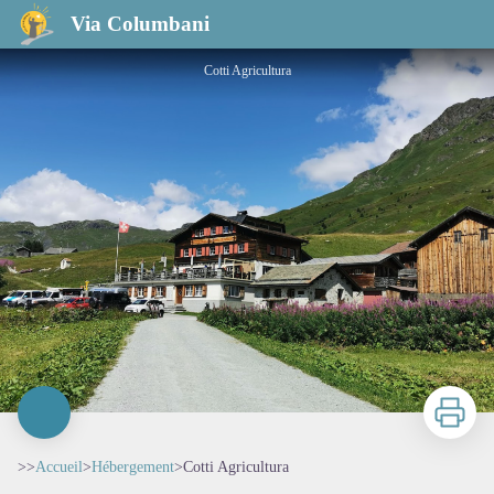
Cotti Agricultura
Via Columbani
Cotti Agricultura
Imprimer
>>
Accueil
>
Hébergement
>
Cotti Agricultura