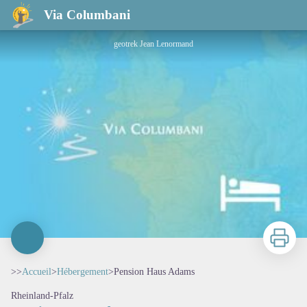
Pension Haus Adams
Via Columbani
geotrek Jean Lenormand
Imprimer
>>
Accueil
>
Hébergement
>
Pension Haus Adams
Rheinland-Pfalz