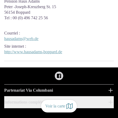
Pension Haus Adams
Peter -Joseph-Kreuzberg St. 15
56154 Boppard
Tel : 00 (0) 496 742 25 56
Courriel
:
hausadams@web.de
Site internet
:
http://www.hausadams-boppard.de
Partenariat Via Columbani
Informations complémentaires
Voir la carte