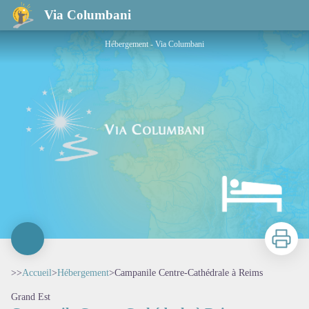
Campanile Centre-Cathédrale à Reims
Via Columbani
Hébergement - Via Columbani
Imprimer
>>
Accueil
>
Hébergement
>
Campanile Centre-Cathédrale à Reims
Grand Est