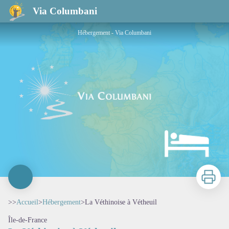
La Véthinoise à Vétheuil
Via Columbani
Hébergement - Via Columbani
Imprimer
>>
Accueil
>
Hébergement
>
La Véthinoise à Vétheuil
Île-de-France