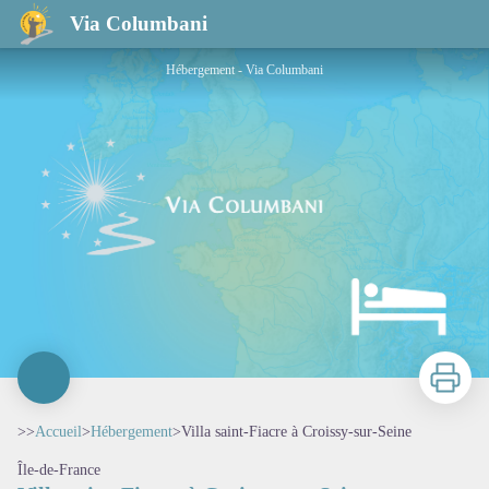
Villa saint-Fiacre à Croissy-sur-Seine
Via Columbani
Hébergement - Via Columbani
Imprimer
>>
Accueil
>
Hébergement
>
Villa saint-Fiacre à Croissy-sur-Seine
Île-de-France