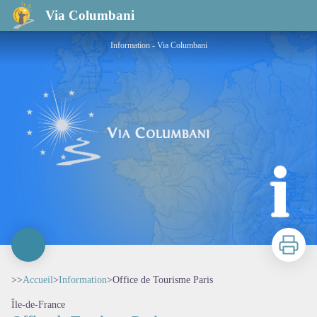
Office de Tourisme Paris
Via Columbani
Information - Via Columbani
Imprimer
>>
Accueil
>
Information
>
Office de Tourisme Paris
Île-de-France