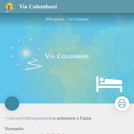
Les prémontrés à Falaise
Via Columbani
Hébergement - Via Columbani
Imprimer
>>
Accueil
>
Hébergement
>
Les prémontrés à Falaise
Normandie