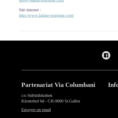
info@falaise-tourisme.com
Site internet
:
http://www.falaise-tourisme.com/
Partenariat Via Columbani
Inf
c/o Stiftsbibliothek
Klosterhof 6d - CH-9000 St.Gallen
Envoyer un email