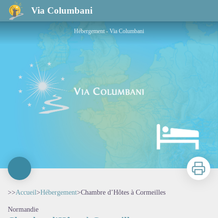
Chambre d’Hôtes à Cormeilles
Via Columbani
Hébergement - Via Columbani
Imprimer
>>
Accueil
>
Hébergement
>
Chambre d’Hôtes à Cormeilles
Normandie