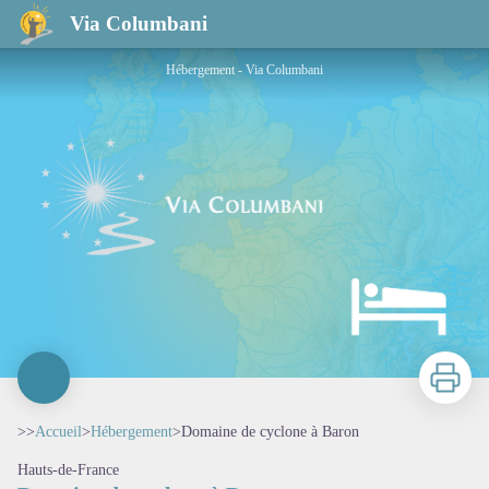
Domaine de cyclone à Baron
Via Columbani
Hébergement - Via Columbani
Imprimer
>>
Accueil
>
Hébergement
>
Domaine de cyclone à Baron
Hauts-de-France