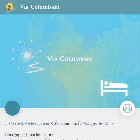
Gîte communal à Parigny-les-Vaux
Via Columbani
Imprimer
>>
Accueil
>
Hébergement
>
Gîte communal à Parigny-les-Vaux
Bourgogne-Franche-Comté