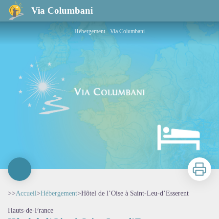
Hôtel de l’Oise à Saint-Leu-d’Esserent
Via Columbani
Hébergement - Via Columbani
Imprimer
>>
Accueil
>
Hébergement
>
Hôtel de l’Oise à Saint-Leu-d’Esserent
Hauts-de-France