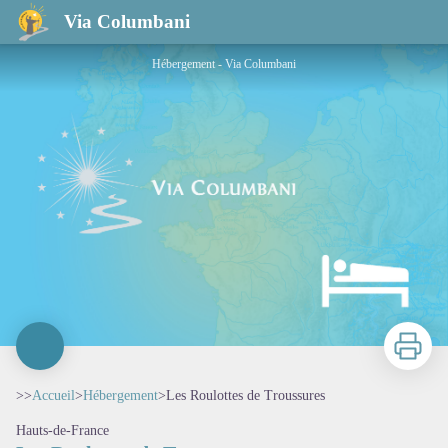
Les Roulottes de Troussures
Via Columbani
Hébergement - Via Columbani
Imprimer
>>
Accueil
>
Hébergement
>
Les Roulottes de Troussures
Hauts-de-France