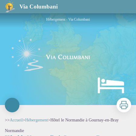
Hôtel le Normandie à Gournay-en-Bray
Via Columbani
Hébergement - Via Columbani
Imprimer
>>
Accueil
>
Hébergement
>
Hôtel le Normandie à Gournay-en-Bray
Normandie