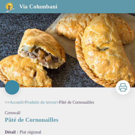
Pâté de Cornouailles
Via Columbani
Cornish Pasty
Imprimer
>>
Accueil
>
Produits du terroir
>
Pâté de Cornouailles
Cornwall
Pâté de Cornouailles
Voir l'image en plein écran
Détail :
Plat régional