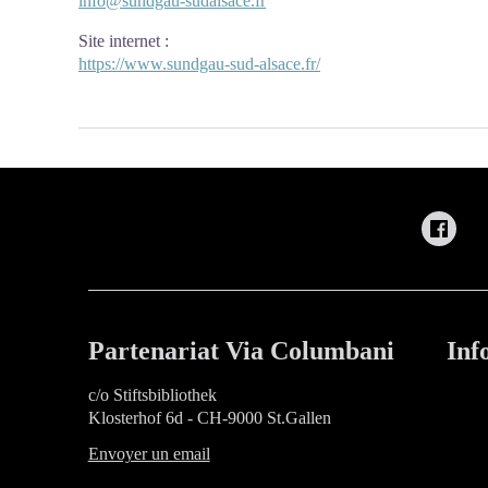
info@sundgau-sudalsace.fr
Site internet
:
https://www.sundgau-sud-alsace.fr/
Partenariat Via Columbani
Inf
c/o Stiftsbibliothek
Klosterhof 6d - CH-9000 St.Gallen
Envoyer un email