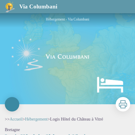
Logis Hôtel du Château à Vitré
Via Columbani
Hébergement - Via Columbani
Imprimer
>>
Accueil
>
Hébergement
>
Logis Hôtel du Château à Vitré
Bretagne