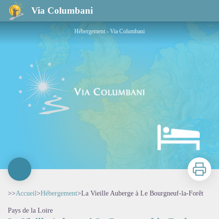
La Vieille Auberge à Le Bourgneuf-la-Forêt
Via Columbani
Hébergement - Via Columbani
Imprimer
>>
Accueil
>
Hébergement
>
La Vieille Auberge à Le Bourgneuf-la-Forêt
Pays de la Loire