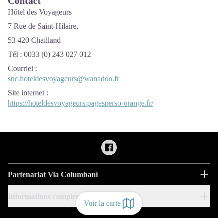
Contact
Hôtel des Voyageurs
7 Rue de Saint-Hilaire,
53 420 Chailland
Tél : 0033 (0)
243 027 012
Courriel
:
snc.hoteldesvoyageurs@wanadoo.fr
Site internet
:
https://hoteldesvoyageurs.pagesperso-orange.fr/
Partenariat Via Columbani
Informations complémentaires
Voir la carte