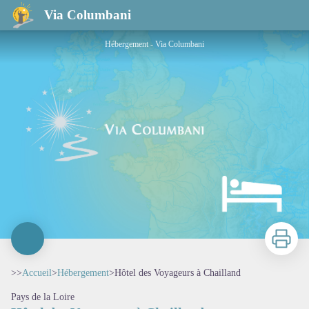
Hôtel des Voyageurs à Chailland
Via Columbani
Hébergement - Via Columbani
Imprimer
>>
Accueil
>
Hébergement
>
Hôtel des Voyageurs à Chailland
Pays de la Loire