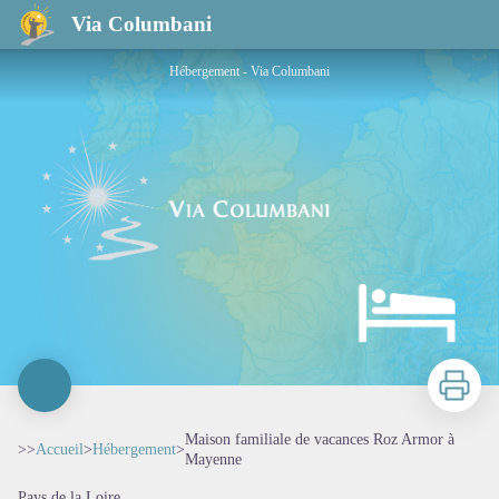
Maison familiale de vacances Roz Armor à Mayenne
Via Columbani
Hébergement - Via Columbani
Imprimer
Maison familiale de vacances Roz Armor à
>>
Accueil
>
Hébergement
>
Mayenne
Pays de la Loire