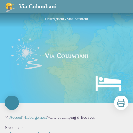
Gîte et camping d’Écouves
Via Columbani
Hébergement - Via Columbani
Imprimer
>>
Accueil
>
Hébergement
>
Gîte et camping d’Écouves
Normandie