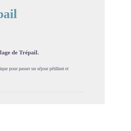
pail
image en plein écran
lage de Trépail.
dique pour passer un séjour pétillant et