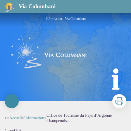
Office de Tourisme du Pays d’Argonne Champenoise
Via Columbani
Information - Via Columbani
Imprimer
Office de Tourisme du Pays d’Argonne
>>
Accueil
>
Information
>
Champenoise
Grand Est