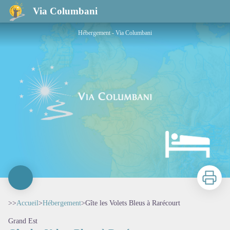
Gîte les Volets Bleus à Rarécourt
Via Columbani
Hébergement - Via Columbani
Imprimer
>>
Accueil
>
Hébergement
>
Gîte les Volets Bleus à Rarécourt
Grand Est