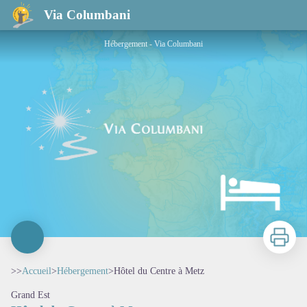
Hôtel du Centre à Metz
Via Columbani
Hébergement - Via Columbani
Imprimer
>>
Accueil
>
Hébergement
>
Hôtel du Centre à Metz
Grand Est