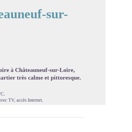
eauneuf-sur-
image en plein écran
oire à Châteauneuf-sur-Loire,
artier très calme et pittoresque.
WC.
vec TV, accès Internet.