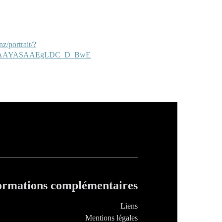
z/portrait/?
LEAAYASAAEgLDC_D_BwE
ormations complémentaires
Liens
Mentions légales