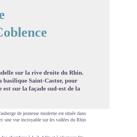
e
Coblence
image en plein écran
delle sur la rive droite du Rhin.
a basilique Saint-Castor, pour
 est sur la façade sud-est de la
L'auberge de jeunesse moderne est située dans
vec une vue incroyable sur les vallées du Rhin