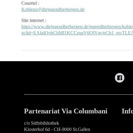
Courriel
:
Koblenz@diejugendherbergen.de
Site internet
:
https://www.diejugendherbergen.de/jugendherbergen/koblen
gclid=EAIaIQobChMI1KCCzqaV6QIVgcjeCh1_nwT
Partenariat Via Columbani
Inf
c/o Stiftsbibliothek
Klosterhof 6d - CH-9000 St.Gallen