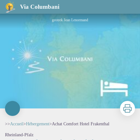
Achat Comfort Hotel Frakenthal
Via Columbani
geotrek Jean Lenormand
Imprimer
>>
Accueil
>
Hébergement
>
Achat Comfort Hotel Frakenthal
Rheinland-Pfalz