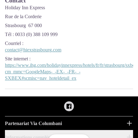
Contact
Holiday Inn Express
Rue de la Corderie
Strasbourg 67 000
Tél : 0033 (0) 388 109 999
Courriel
:
contact@hiexstrasbourg.com
Site internet
:
https://www.ihg.com/holidayinnexpress/hotels/fr/fr/strasbourg/sxbex/
cm_mmc=GoogleMaps-_-EX-_-FR-_-
SXBEX#scmisc=nav_hoteldetail_ex
Partenariat Via Columbani
Informations complémentaires