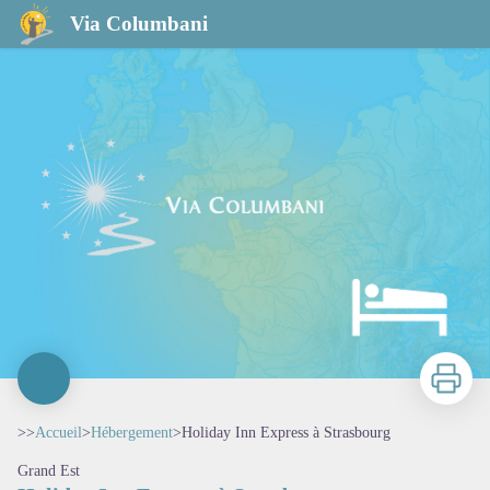
Holiday Inn Express à Strasbourg
Via Columbani
Imprimer
>>
Accueil
>
Hébergement
>
Holiday Inn Express à Strasbourg
Grand Est