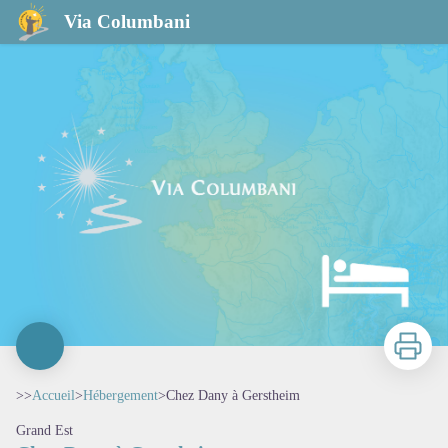
Chez Dany à Gerstheim
Via Columbani
Imprimer
>>
Accueil
>
Hébergement
>
Chez Dany à Gerstheim
Grand Est