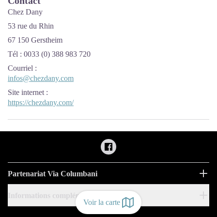
Contact
Chez Dany
53 rue du Rhin
67 150 Gerstheim
Tél : 0033 (0) 388 983 720
Courriel
:
infos@chezdany.com
Site internet
:
https://chezdany.com/
Partenariat Via Columbani
Informations complémentaires
Voir la carte