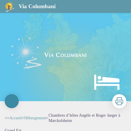
Chambres d’hôtes Angèle et Roger Jaeger à Marckolsheim
Via Columbani
Imprimer
Chambres d’hôtes Angèle et Roger Jaeger à
>>
Accueil
>
Hébergement
>
Marckolsheim
Grand Est