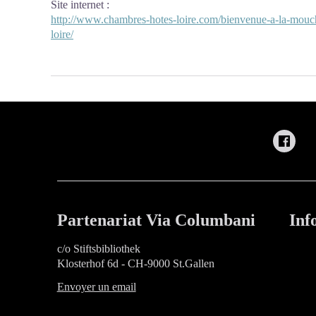
Site internet
:
http://www.chambres-hotes-loire.com/bienvenue-a-la-mouch
loire/
Partenariat Via Columbani
Inf
c/o Stiftsbibliothek
Klosterhof 6d - CH-9000 St.Gallen
Envoyer un email