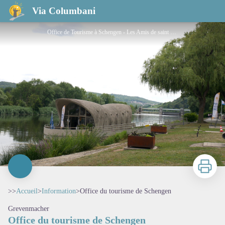
Office du tourisme de Schengen
Via Columbani
Office de Tourisme à Schengen - Les Amis de saint Colomban
Imprimer
>>
Accueil
>
Information
>
Office du tourisme de Schengen
Grevenmacher
Office du tourisme de Schengen