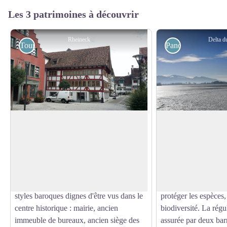
Les 3 patrimoines à découvrir
Rheineck
Delta d
Touristiques
Panoramiques
Rheineck
Delta du Rhin
Avant l'ouverture du col du Saint-
Le delta du Rhin entr
Gothard, Rheineck était un important
l’ancien et du nouve
Voir l'image en plein écran
centre de transbordement, de stockage et
de Constance est une
de commerce. La petite ville historique
d'une superficie de 2
conserve de nombreux bâtiments de
classée en 2003 Nat
styles baroques dignes d'être vus dans le
protéger les espèces, 
centre historique : mairie, ancien
biodiversité. La régu
immeuble de bureaux, ancien siège des
assurée par deux bar