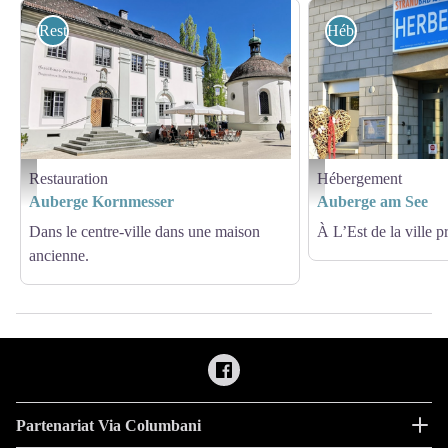
Restauration
Hébergement
Restauration
Hébergement
Gasthaus Kornmesser
Herberge am See
Auberge Kornmesser
Auberge am See
Dans le centre-ville dans une maison
À L’Est de la ville pr
ancienne.
Partenariat Via Columbani